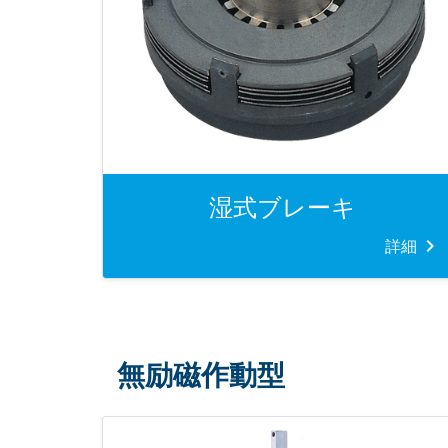
湿式ブレーキ
詳細
無励磁作動型