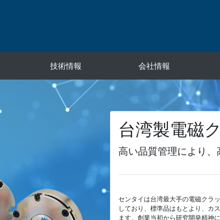
技術情報
会社情報
台湾製電磁ク
高い品質管理により、
センタイは台湾最大手の電磁クラッ
しており、標準品はもとより、カ
ます。創業当初から研究開発精神