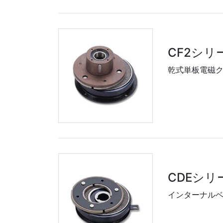
CF2シリ
乾式単板電磁
CDEシリ
インターナル