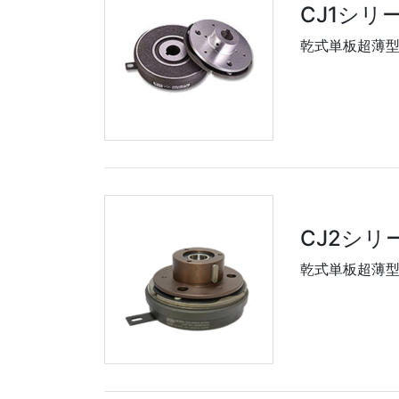
CJ1シリ
乾式単板超薄
CJ2シリ
乾式単板超薄