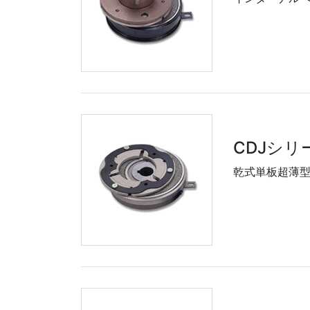
CDJシリ
乾式単板超薄