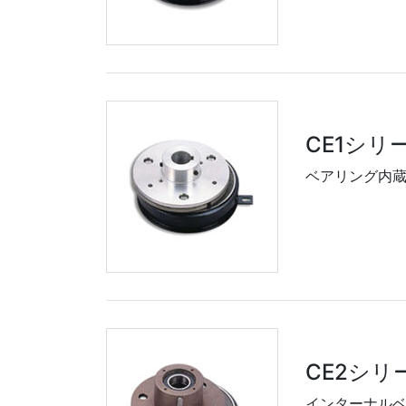
CE1シリ
ベアリング内
CE2シリ
インターナル