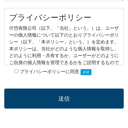
プライバシーポリシー
仟岱有限公司（以下、「当社」という。）は、ユーザ
ーの個人情報について以下のとおりプライバシーポリ
シー（以下、「本ポリシー」という。）を定めます。
本ポリシーは、当社がどのような個人情報を取得し、
どのように利用・共有するか、ユーザーがどのように
ご自身の個人情報を管理できるかをご説明するもので
す。
プライバシーポリシーに同意
必須
1. 事業者情報
法人名：仟岱有限公司
住所：台湾台中市鳥日区溪南路一段460巷305号
代表者：瀋慶豊
2. 個人情報の取得方法
当社はユーザーがお問い合わせをいただく際に、会社
名（団体名）、部署名、役職名、氏名、メールアドレ