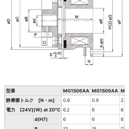
型番
MG1S06AA
MG1S09AA
MG
静摩擦トルク [N・m]
0.6
0.9
2.2
電力 [24V](W) at 20℃
6.2
6
8
d(H7)
6
6
8
B
13
15
17