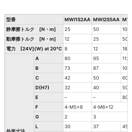
型番
MWI1S2AA
MWI2S5AA
MW
静摩擦トルク [N・m]
25
50
100
動摩擦トルク [N・m]
12
25
50
電力 [24V](W) at 20℃
8
12
18
A
80
95
112
B
73
87
103
C
42
50
60
D(H7)
32
40
50
E
–
–
80
F
4-M5×8
4-M6×12
G
2
3
L
30
37
45
外形寸法