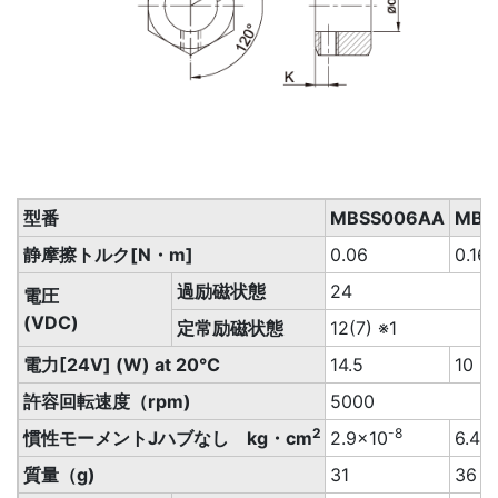
型番
MBSS006AA
MBS
静摩擦トルク[N・m]
0.06
0.16
過励磁状態
24
電圧
(VDC)
定常励磁状態
12(7) ※1
電力[24V] (W) at 20℃
14.5
10
許容回転速度（rpm)
5000
2
-8
慣性モーメントJハブなし kg・cm
2.9×10
6.4×
質量（g)
31
36