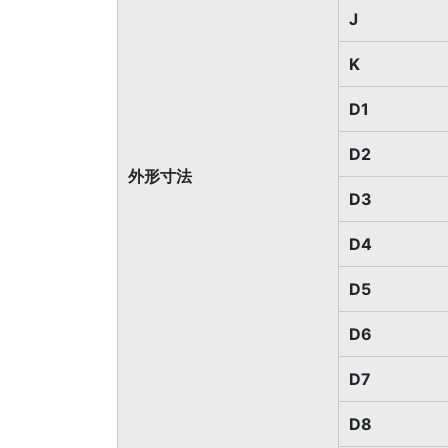
J
K
D1
D2
外形寸法
D3
D4
D5
D6
D7
D8