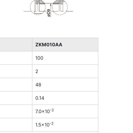
ZKM010AA
100
2
48
0.14
-2
7.0×10
-2
1.5×10