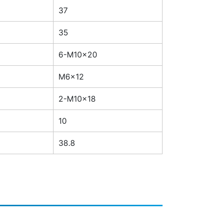
37
35
6-M10×20
M6×12
2-M10×18
10
38.8