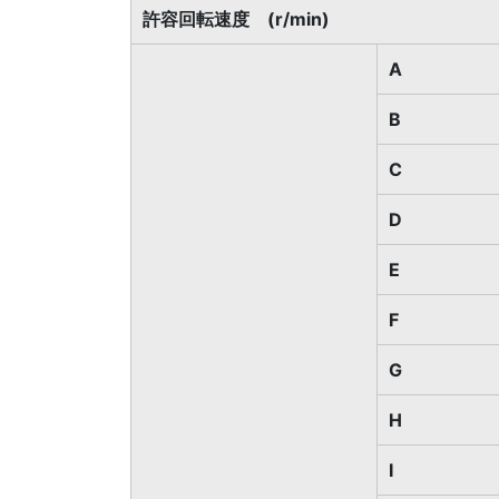
許容回転速度 (r/min)
A
B
C
D
E
F
G
H
I