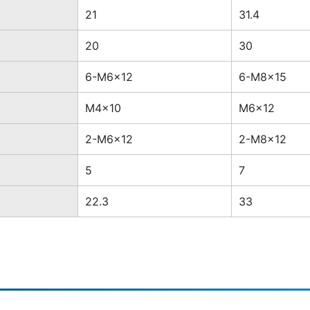
21
31.4
20
30
6-M6×12
6-M8×15
M4×10
M6×12
2-M6×12
2-M8×12
5
7
22.3
33