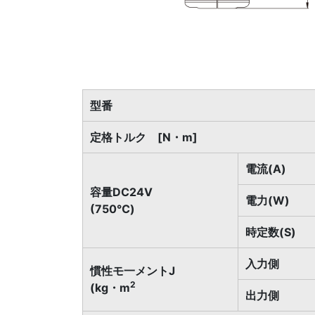
型番
定格トルク [N・m]
電流(A)
容量DC24V
電力(W)
(750℃)
時定数(S)
入力側
慣性モ一メントJ
2
(kg・m
出力側