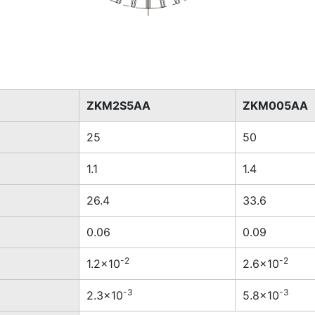
ZKM2S5AA
ZKM005AA
25
50
1.1
1.4
26.4
33.6
0.06
0.09
-2
-2
1.2×10
2.6×10
-3
-3
2.3×10
5.8×10